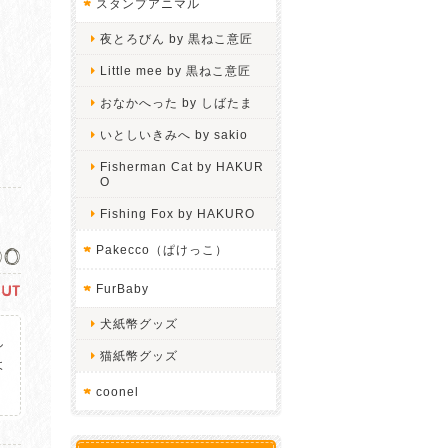
スタンプアニマル
夜とろびん by 黒ねこ意匠
Little mee by 黒ねこ意匠
おなかへった by しばたま
いとしいきみへ by sakio
Fisherman Cat by HAKUR
O
Fishing Fox by HAKURO
00
Pakecco（ぱけっこ）
FurBaby
OUT
犬紙幣グッズ
し
猫紙幣グッズ
よ
。
coonel