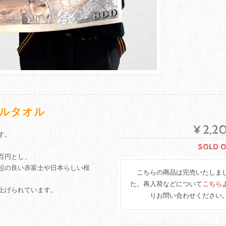
ルタオル
¥2,2
す。
SOLD 
百円とし、
起の良い赤富士や日本らしい桜
こちらの商品は完売いたしま
た。再入荷などについて
こちら
上げられています。
りお問い合わせください