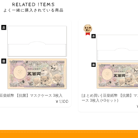
RELATED ITEMS
よく一緒に購入されている商品
豆柴紙幣 【抗菌】マスクケース 3枚入
[まとめ買い] 豆柴紙幣 【抗菌】
ース 3枚入 (×3セット)
¥1,100