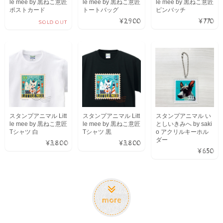
le mee by 黒ねこ意匠
le mee by 黒ねこ意匠
le mee by 黒ねこ意匠
ポストカード
トートバッグ
ピンバッチ
¥2,900
¥770
SOLD OUT
スタンプアニマル Litt
スタンプアニマル Litt
スタンプアニマル い
le mee by 黒ねこ意匠
le mee by 黒ねこ意匠
としいきみへ by saki
Tシャツ 白
Tシャツ 黒
o アクリルキーホル
ダー
¥3,800
¥3,800
¥650
more