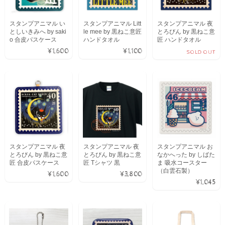
スタンプアニマル い
スタンプアニマル Litt
スタンプアニマル 夜
としいきみへ by saki
le mee by 黒ねこ意匠
とろびん by 黒ねこ意
o 合皮パスケース
ハンドタオル
匠 ハンドタオル
¥1,600
¥1,100
SOLD OUT
スタンプアニマル 夜
スタンプアニマル 夜
スタンプアニマル お
とろびん by 黒ねこ意
とろびん by 黒ねこ意
なかへった by しばた
匠 合皮パスケース
匠 Tシャツ 黒
ま 吸水コースター
（白雲石製）
¥1,600
¥3,800
¥1,045