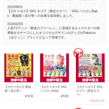
させていただきます。 この期間にいただきましたご注文に関しま
しては、2026年1月6日以降、順次ご対応させていただきます。
2025/08/01
【ガチャポス】VAG ネゴラ（限定カラー）・VAG バイロンBab
y・萬福猫＜其の壱＞の在庫を追加致しました。
2024/02/05
人気TVアニメ「葬送のフリーレン」に登場するキャラクターの世
界観をモチーフにしたオリジナルデザインのグッズがPakecco
（ぱけっこ）ブランドとなって登場です。
【ガチャポス】萬福
【ガチャポス】VAG
【ガチャポス】VAG
猫＜其の壱＞
バイロンBaby
ネゴラ（限定カラ
ー）
¥500
¥500