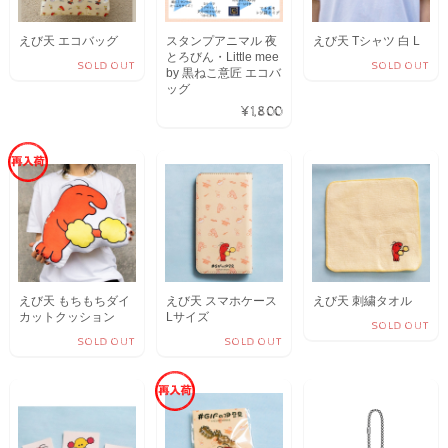
えび天 エコバッグ
スタンプアニマル 夜
えび天 Tシャツ 白 L
とろびん・Little mee
SOLD OUT
SOLD OUT
by 黒ねこ意匠 エコバ
ッグ
¥1,800
えび天 もちもちダイ
えび天 スマホケース
えび天 刺繍タオル
カットクッション
Lサイズ
SOLD OUT
SOLD OUT
SOLD OUT