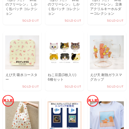
【単品】Pakecco
【BOX】Pakecco
【BOX】Pakecco
（ぱけっこ）「葬送
（ぱけっこ）「葬送
（ぱけっこ）「葬送
のフリーレン」 しか
のフリーレン」 しか
のフリーレン」 立体
く缶バッチ コレクシ
く缶バッチ コレクシ
アクリルキーホルダ
ョン
ョン
ーコレクション
SOLD OUT
SOLD OUT
SOLD OUT
えび天 吸水コースタ
ねこ豆皿(3枚入り)
えび天 耐熱ガラスマ
ー
6種セット
グカップ
SOLD OUT
SOLD OUT
SOLD OUT