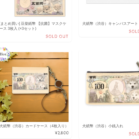
[まとめ買い] 豆柴紙幣 【抗菌】マスクケ
犬紙幣（渋谷）キャンバスアート
ース 3枚入 (×3セット)
SOL
SOLD OUT
犬紙幣（渋谷）カードケース（4枚入り）
犬紙幣（渋谷）小銭入れ
¥2,800
SOL