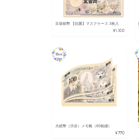
豆柴紙幣 【抗菌】マスクケース 3枚入
¥1,100
犬紙幣（渋谷）メモ帳（60枚綴）
¥770