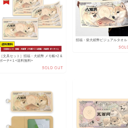
招福・柴犬紙幣ビジュアルタオル
SOL
［文具セット］招福・犬紙幣 メモ帳×2 &
ポーチ×１<送料無料>
SOLD OUT