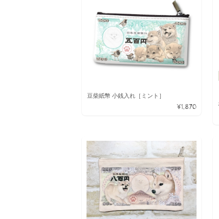
豆柴紙幣 小銭入れ［ミント］
¥1,870