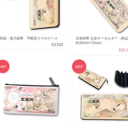
招福・柴犬紙幣 手帳型スマホケース
豆柴紙幣 合皮キーホルダー（商品
約40mm×70mm）
¥3,520
SOL