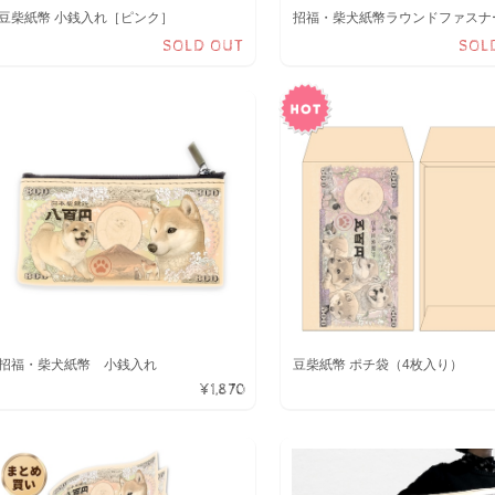
豆柴紙幣 小銭入れ［ピンク］
招福・柴犬紙幣ラウンドファスナ
SOLD OUT
SOL
招福・柴犬紙幣 小銭入れ
豆柴紙幣 ポチ袋（4枚入り）
¥1,870