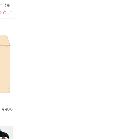
ー財布
D OUT
¥400