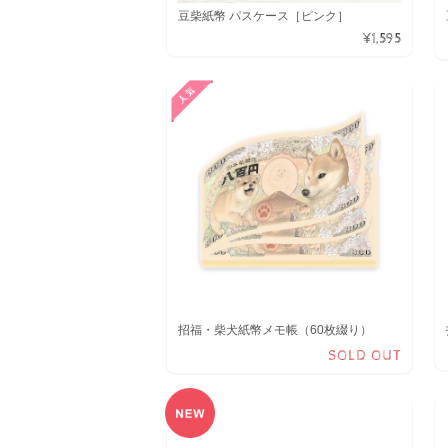
豆柴紙幣 パスケース［ピンク］
¥1,595
招福・柴犬紙幣メモ帳（60枚綴り）
SOLD OUT