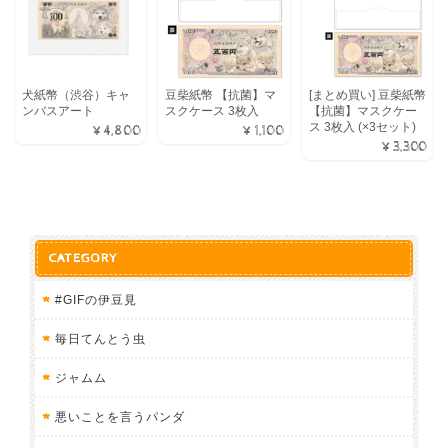
犬紙幣（渋谷）キャ
豆柴紙幣 【抗菌】マ
[まとめ買い] 豆柴紙幣
ンバスアート
スクケース 3枚入
【抗菌】マスクケー
ス 3枚入 (×3セット)
¥4,800
¥1,100
¥3,300
CATEGORY
#GIFの伊豆見
毎日てんとう虫
ジャムム
悪いことを言うパンダ