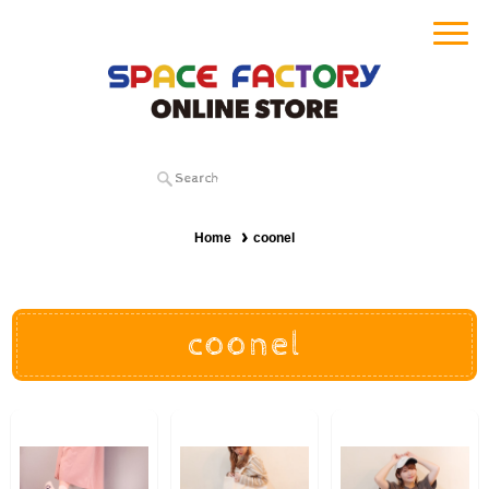
Home
coonel
coonel