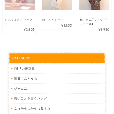
しろくまさんソック
ねこさんトート
ねこさんTシャツ (チ
ス
ャコール)
¥3,300
¥2,805
¥4,950
CATEGORY
#GIFの伊豆見
毎日てんとう虫
ジャムム
悪いことを言うパンダ
これからしかられるネコ