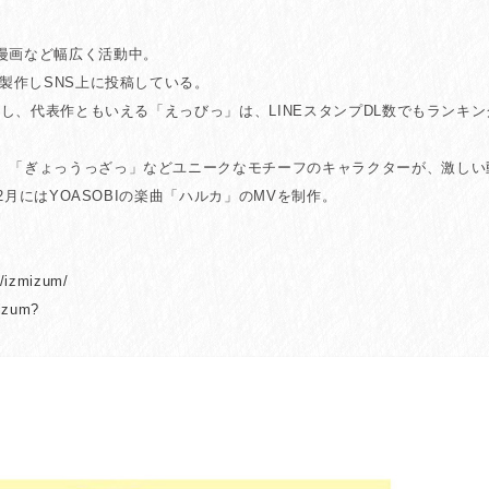
漫画など幅広く活動中。
を製作しSNS上に投稿している。
博し、代表作ともいえる「えっびっ」は、LINEスタンプDL数でもランキン
、「ぎょっうっざっ」などユニークなモチーフのキャラクターが、激しい
12月にはYOASOBIの楽曲「ハルカ」のMVを制作。
m/izmizum/
mizum?