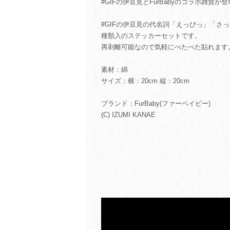
#GIFの伊豆見とFurBabyのコラボ雑貨が
#GIFの伊豆見の代名詞「えっびっ」「さ
種類入のステッカーセットです。
再剥離可能なので気軽にぺたぺた貼れます
素材：綿
サイズ：横：20cm 縦：20cm
ブランド：FurBaby(ファーベイビー)
(C) IZUMI KANAE