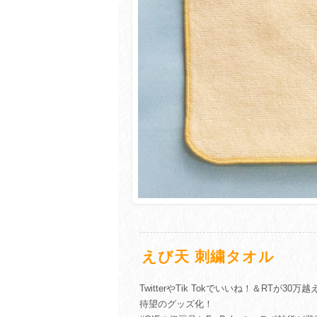
えび天 刺繍タオル
TwitterやTik Tokでいいね！＆RTが
待望のグッズ化！