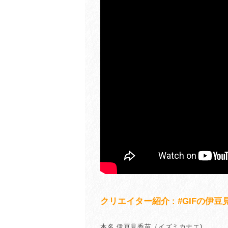
クリエイター紹介 : #GIFの伊豆
本名 伊豆見香苗（イズミカナエ)