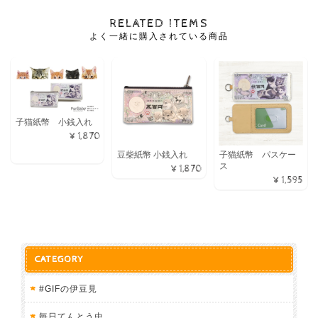
RELATED ITEMS
よく一緒に購入されている商品
子猫紙幣 小銭入れ
¥1,870
豆柴紙幣 小銭入れ
子猫紙幣 パスケー
ス
¥1,870
¥1,595
CATEGORY
#GIFの伊豆見
毎日てんとう虫