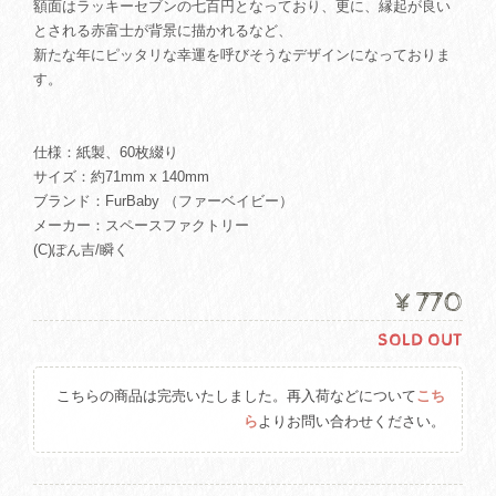
額面はラッキーセブンの七百円となっており、更に、縁起が良い
とされる赤富士が背景に描かれるなど、
新たな年にピッタリな幸運を呼びそうなデザインになっておりま
す。
仕様：紙製、60枚綴り
サイズ：約71mm x 140mm
ブランド：FurBaby （ファーベイビー）
メーカー：スペースファクトリー
(C)ぽん吉/瞬く
¥770
SOLD OUT
こちらの商品は完売いたしました。再入荷などについて
こち
ら
よりお問い合わせください。