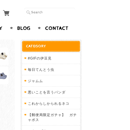
Y
BLOG
CONTACT
CATEGORY
#GIFの伊豆見
毎日てんとう虫
ジャムム
悪いことを言うパンダ
これからしかられるネコ
【郵便局限定ガチャ】 ガチ
ャポス