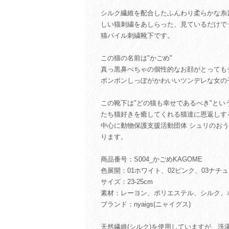
シルク繊維を配合したふんわり柔らかな糸
しい猫刺繍をあしらった、見ているだけで
猫パイル刺繍靴下です。
この猫の名前は"かごめ"
真っ黒鼻ぺちゃの個性的なお顔がとっても
ボンボンしっぽがかわいいツンデレな女の
この靴下は"どの猫も幸せであるべき"とい
たち猫好きを癒してくれる猫達に恩返しす
中心に動物保護支援活動団体 シュリのお
ります。
商品番号：S004_かごめKAGOME
色展開：01ホワイト、02ピンク、03ナチ
サイズ：23-25cm
素材：レーヨン、ポリエステル、シルク、
ブランド：nyaigs(ニャイグス)
天然繊維(シルク)を使用していますが、洗