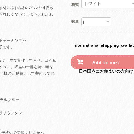
種類
素材にふわふわパイルの可愛ら
うれしくなってしまうふわふわ
数量
チャーミング??
International shipping availa
子です。
うテーマで制作しており、日々私
Add to cart
るべく、収益の一部を特に猫を
日本国内にお住まいの方向け
うち様の活動費として寄付してお
ュラルブルー
ポリウレタン
濯機洗いで問題ありません。