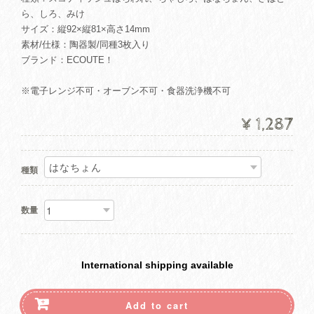
ら、しろ、みけ
サイズ：縦92×縦81×高さ14mm
素材/仕様：陶器製/同種3枚入り
ブランド：ECOUTE！
※電子レンジ不可・オーブン不可・食器洗浄機不可
¥1,287
種類
数量
International shipping available
Add to cart