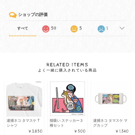
ショップの評価
59
5
1
すべて
RELATED ITEMS
よく一緒に購入されている商品
逮捕ネコ タマスケ T
猫吸い ステッカー３
逮捕ネコ タマスケ マ
シャツ
種セット
グカップ
¥3,850
¥500
¥1,540