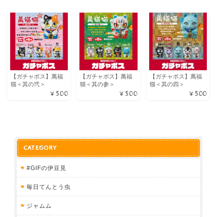
【ガチャポス】萬福
【ガチャポス】萬福
【ガチャポス】萬福
猫＜其の弐＞
猫＜其の参＞
猫＜其の四＞
¥500
¥500
¥500
CATEGORY
#GIFの伊豆見
毎日てんとう虫
ジャムム