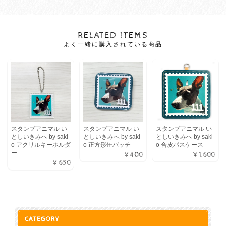
RELATED ITEMS
よく一緒に購入されている商品
スタンプアニマル い
スタンプアニマル い
スタンプアニマル い
としいきみへ by saki
としいきみへ by saki
としいきみへ by saki
o アクリルキーホルダ
o 正方形缶バッチ
o 合皮パスケース
ー
¥400
¥1,600
¥650
CATEGORY