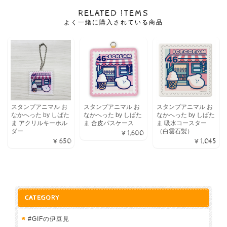
RELATED ITEMS
よく一緒に購入されている商品
スタンプアニマル お
スタンプアニマル お
スタンプアニマル お
なかへった by しばた
なかへった by しばた
なかへった by しばた
ま アクリルキーホル
ま 合皮パスケース
ま 吸水コースター
ダー
（白雲石製）
¥1,600
¥650
¥1,045
CATEGORY
#GIFの伊豆見