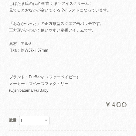
しばたま氏の代名詞”白くま”×アイスクリーム！
見てるとおなかが空いてくる!?イラストになっています。
「おなかへった」の正方形型スクエア缶バッチです。
正方形がかわいく使いやすい定番アイテムです。
素材 : アルミ
仕様 : 約W37xH37mm
ブランド：FurBaby （ファーベイビー）
メーカー：スペースファクトリー
(C)shibatama/FurBaby
¥400
数量