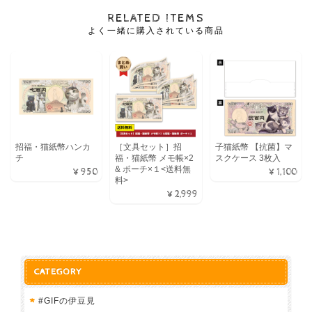
RELATED ITEMS
よく一緒に購入されている商品
招福・猫紙幣ハンカ
［文具セット］招
子猫紙幣 【抗菌】マ
チ
福・猫紙幣 メモ帳×2
スクケース 3枚入
& ポーチ×１<送料無
¥950
¥1,100
料>
¥2,999
CATEGORY
#GIFの伊豆見