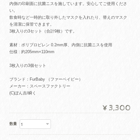
内側の印刷面に抗菌ニスを施しています。安心してご使用くださ
い。
飲食時など一時的に取り外したマスクを入れたり、替えのマスク
を清潔に保管できます。
3枚入りの3セット（合計9枚）です。
素材 : ポリプロピレン 0.2mm厚、内側に抗菌ニスを使用
仕様 : 約205mm×110mm
3枚入りの3個セット
ブランド：FurBaby （ファーベイビー）
メーカー：スペースファクトリー
(C)ぽん吉/瞬く
¥3,300
数量