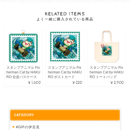
RELATED ITEMS
よく一緒に購入されている商品
スタンプアニマル Fis
スタンプアニマル Fis
スタンプアニマル Fis
herman Cat by HAKU
herman Cat by HAKU
herman Cat by HAKU
RO 合皮パスケース
RO ポストカード
RO トートバッグ
¥1,600
¥220
¥2,900
CATEGORY
#GIFの伊豆見