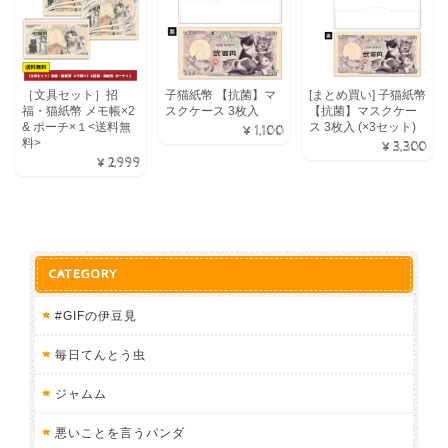
［文具セット］招
子猫紙幣 【抗菌】マ
[まとめ買い] 子猫紙幣
福・猫紙幣 メモ帳×2
スクケース 3枚入
【抗菌】マスクケー
& ポーチ×１<送料無
ス 3枚入 (×3セット)
¥1,100
料>
¥3,300
¥2,999
CATEGORY
#GIFの伊豆見
毎日てんとう虫
ジャムム
悪いことを言うパンダ